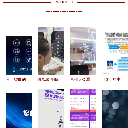
PRODUCT
----------------
人工智能的
新點軟件助
惠州大亞灣
2018年中
雙重面孔
力武威市政
首域花園
國人工智能
發展浪潮下
務服務智能
人工智能雙
應用市場
的機遇與隱
化“躍然升
創服務平臺
數字化升級
憂
級”，為數
賦能，置業
浪潮下
字生活加速
新機遇不容
的“雙創”服