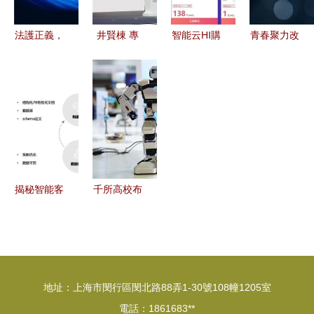
度
錯過
務平臺分析
法護正義，
井賢棟 專
智能云HI購
青春聚力改
AI領變革
業智能體深
買季 新用
革 第十期
——攜手吉
度連接將推
戶專享55元
青年干部改
林律協共創
動服務代際
秒殺1核1G
革主題讀書
智能法律服
升級，人工
云服務器，
活動火熱啟
務新生態
智能雙創平
助力人工智
動
臺引領未來
能雙創騰飛
揭秘智能客
千所高校布
服背后的神
局人工智能
秘力量 人
與機器人學
工智能雙創
科 高薪背
服務平臺
后的人才培
地址：上海市閔行區閔北路88弄1-30號108幢1205室
養與雙創服
電話：1861683**