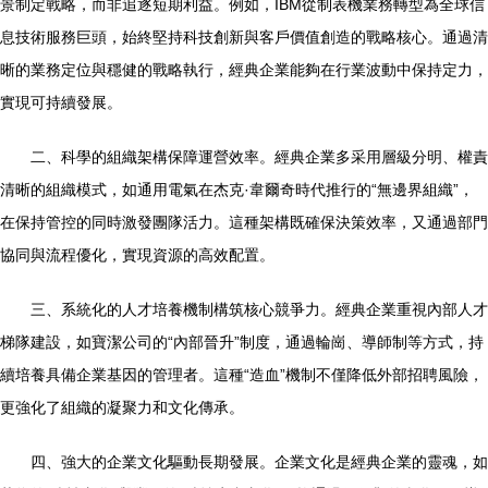
景制定戰略，而非追逐短期利益。例如，IBM從制表機業務轉型為全球信
息技術服務巨頭，始終堅持科技創新與客戶價值創造的戰略核心。通過清
晰的業務定位與穩健的戰略執行，經典企業能夠在行業波動中保持定力，
實現可持續發展。
二、科學的組織架構保障運營效率。經典企業多采用層級分明、權責
清晰的組織模式，如通用電氣在杰克·韋爾奇時代推行的“無邊界組織”，
在保持管控的同時激發團隊活力。這種架構既確保決策效率，又通過部門
協同與流程優化，實現資源的高效配置。
三、系統化的人才培養機制構筑核心競爭力。經典企業重視內部人才
梯隊建設，如寶潔公司的“內部晉升”制度，通過輪崗、導師制等方式，持
續培養具備企業基因的管理者。這種“造血”機制不僅降低外部招聘風險，
更強化了組織的凝聚力和文化傳承。
四、強大的企業文化驅動長期發展。企業文化是經典企業的靈魂，如